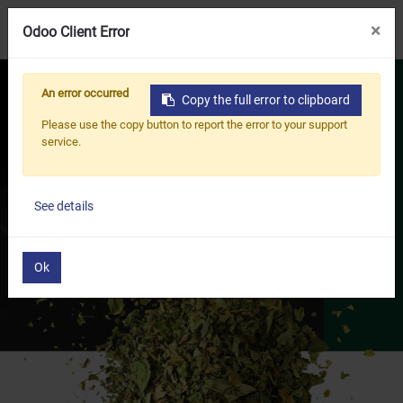
×
×
Odoo Client Error
Odoo Client Error
An error occurred
An error occurred
茶纖維
Copy the full error to clipboard
Copy the full error to clipboard
Please use the copy button to report the error to your support
Please use the copy button to report the error to your support
取之自然，回歸自然
service.
service.
利用農產剩餘物「茶梗」，打造 100% 可家園堆肥的綠色材
料。
See details
See details
自帶天然茶香，零塑膠微粒殘留。
Ok
Ok