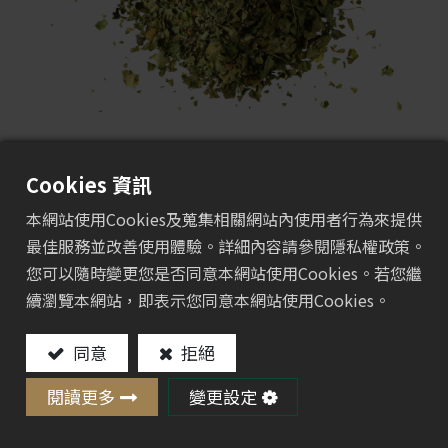
Cookies 資訊
這不僅是材料，
本網站使用Cookies及蒐集相關網站內使用者行為來提供
更是對土地的承諾。
最佳服務並改善使用體驗。詳細內容請參閱隱私權政策。
每年，數以噸計的茶梗被視為農業廢棄物丟棄。我們看
您可以隨時變更您是否同意本網站使用Cookies。若您繼
見了它的價值。我們將這些「廢棄物」重新賦予生命，
續瀏覽本網站，即表示您同意本網站使用Cookies。
取代萬年不化的塑膠。
當您使用茶纖維產品時，您聞到的是淡淡的天然茶香，
同意
拒絕
感受到的是無毒的安心，而它最終將化作養分，溫柔地
閱讀更多
變更設定
回歸大地。